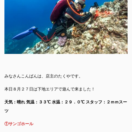
みなさんこんばんは、店主のたくやです。
本日８月２７日は下地エリアで遊んで来ました！
天気：晴れ 気温：３３℃ 水温：２９．０℃ スタッフ：２ｍｍスー
ツ
①サンゴホール