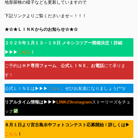
地形探検の様子なども更新していますので
下記リンクよりご覧くださいませ～！！！
★☆★ＬＩＮＫからのお知らせ☆★☆
２０２５年１月１３－１９日 メキシコツアー開催決定！詳細
▶▶▶
こちら
！
ご予約は
ＨＰ専用フォーム
、
公式ＬＩＮＥ、お電話
にて承りま
す！
公式ＬＩＮＥは▶▶▶
こちら
。ぜひお友達になりましょう(^^)/
リアルタイム情報は▶▶▶
LINKのInstagram
ストーリーズをチェ
ック
８月１日より宮古島水中フォトコンテスト応募開始！詳しくは▶
こちら
！