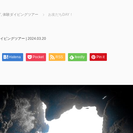
グ
,
体験ダイビングツアー
お友だちDAY！
イビングツアー
|
2024.03.20
Hatena
Pocket
RSS
feedly
Pin it