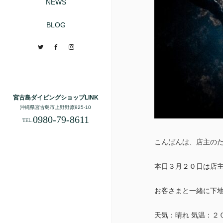
NEWS
BLOG
Twitter
Facebook
Instagram
宮古島ダイビングショップLINK
沖縄県宮古島市上野野原925-10
0980-79-8611
TEL.
こんばんは、店主の
本日３月２０日は店
お客さまと一緒に下地
天気：晴れ 気温：２