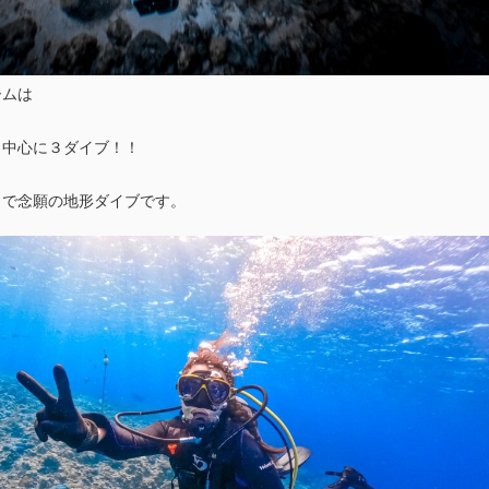
ームは
り中心に３ダイブ！！
とで念願の地形ダイブです。