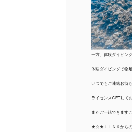
一方、体験ダイビン
体験ダイビングで物
いつでもご連絡お待
ライセンスGETしてお
またご一緒できます
★☆★ＬＩＮＫから