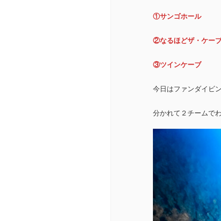
①サンゴホール
②なるほどザ・ケー
③ツインケーブ
今日はファンダイビ
分かれて２チームで