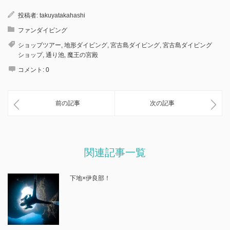
投稿者:
takuyatakahashi
ファンダイビング
ショップツアー
,
地形ダイビング
,
宮古島ダイビング
,
宮古島ダイビング
ショップ
,
通り池
,
魔王の宮殿
コメント:
0
前の記事
次の記事
関連記事一覧
下地×伊良部！