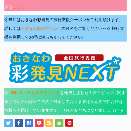
グは
こちら
！！！
②当店はおきなわ彩発見の旅行支援クーポンがご利用頂けます。
詳しくは
おきなわ彩発見NEXT
のＨＰをご覧ください～☆ 旅行支
援を利用してお得に潜っちゃってください♪
③
LINK | LINE 公式アカウント
を作成しました！ダイビングに関す
るお問い合わせやご予約に対応しておりますほか定期的にお得な
情報もお届けしていますので、ぜひお友だちになりましょう(^^)/