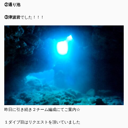
②通り池
③津波岩
でした！！！
昨日に引き続き２チーム編成にてご案内☆
１ダイブ目はリクエストを頂いていました