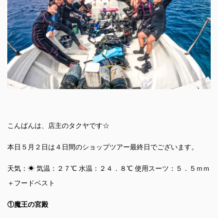
こんばんは、店主のタクヤです☆
本日５月２日は４日間のショップツアー最終日でございます。
天気：☀ 気温：２７℃ 水温：２４．８℃ 使用スーツ：５．５ｍｍ
＋フードベスト
①魔王の宮殿