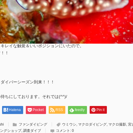
もキレイな触覚＆いいポジションにいたので。
す！！
、ダイバーシーズン到来！！！
ちにしております。それでは(^^)/
Hatena
Pocket
RSS
feedly
Pin it
shi
ファンダイビング
ウミウシ
,
マクロダイビング
,
マクロ撮影
,
宮
ングショップ
,
調査ダイブ
コメント:
0