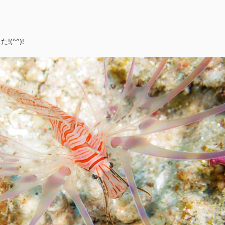
!(^^)!