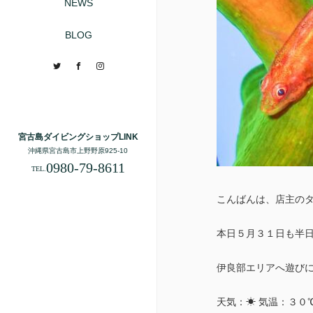
NEWS
BLOG
Twitter
Facebook
Instagram
宮古島ダイビングショップLINK
沖縄県宮古島市上野野原925-10
0980-79-8611
TEL.
こんばんは、店主の
本日５月３１日も半
伊良部エリアへ遊びに
天気：☀ 気温：３０