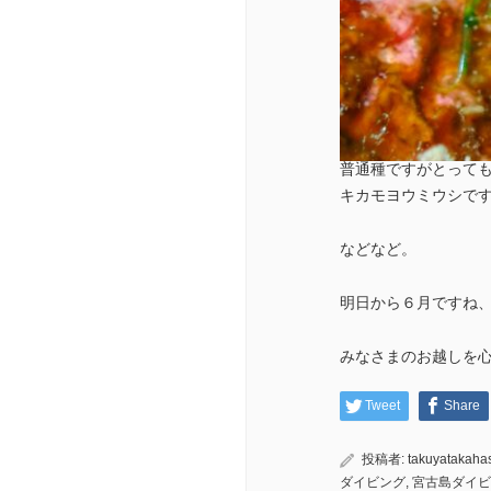
普通種ですがとって
キカモヨウミウシで
などなど。
明日から６月ですね
みなさまのお越しを心待
Tweet
Share
投稿者:
takuyatakaha
ダイビング
,
宮古島ダイビ