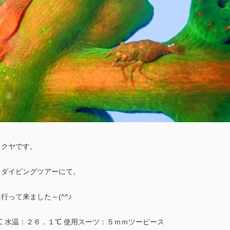
タクヤです。
日ダイビングツアーにて。
行って来ました～(^^♪
℃ 水温：２６．１℃ 使用スーツ：５ｍｍツーピース