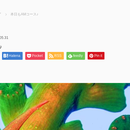
グ
本日もAMコース♪
05.31
♪
Hatena
Pocket
RSS
feedly
Pin it