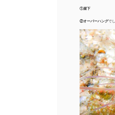
①崖下
②オーバーハング
でした