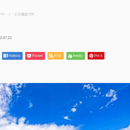
アー
２日連続で!!!
2.07.12
Hatena
Pocket
RSS
feedly
Pin it