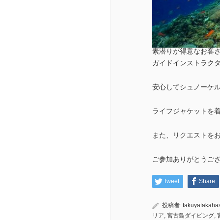
素潜りが得意なお客
ガイドインストラク
安心してシュノーケ
ライフジャケットを
また、リクエストをお待
ご参加ありがとうご
Tweet
Share
投稿者:
takuyatakaha
リア
,
宮古島ダイビング
,