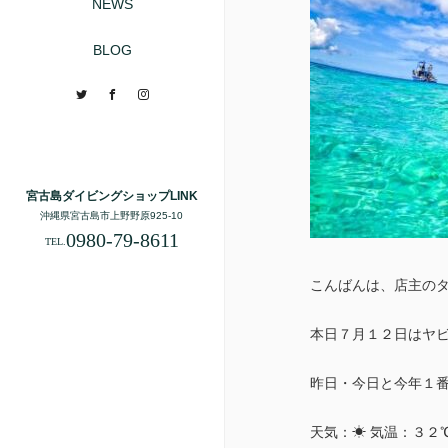
NEWS
BLOG
Twitter
Facebook
Instagram
宮古島ダイビングショップLINK
沖縄県宮古島市上野野原925-10
0980-79-8611
TEL.
こんばんは、店主の
本日７月１２日はヤ
昨日・今日と今年１番
天気：☀ 気温：３２