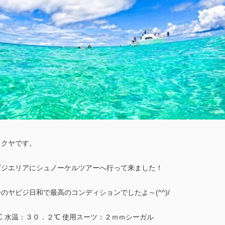
タクヤです。
ビジエリアにシュノーケルツアーへ行って来ました！
のヤビジ日和で最高のコンディションでしたよ～(^^)/
℃ 水温：３０．２℃ 使用スーツ：２ｍｍシーガル