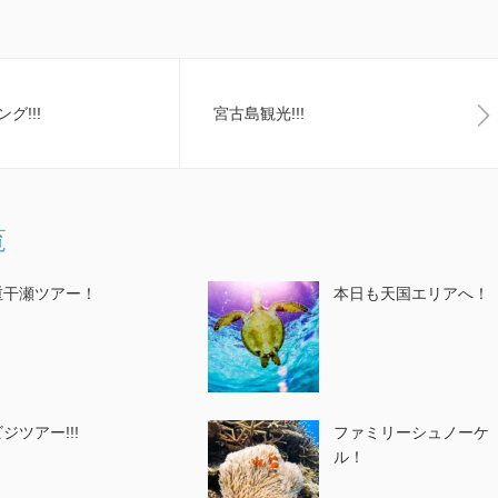
グ!!!
宮古島観光!!!
覧
重干瀬ツアー！
本日も天国エリアへ！
ジツアー!!!
ファミリーシュノーケ
ル！