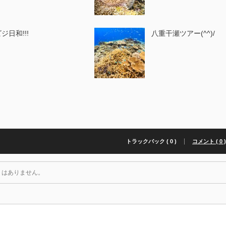
ジ日和!!!
八重干瀬ツアー(^^)/
トラックバック ( 0 )
コメント ( 0 
トはありません。