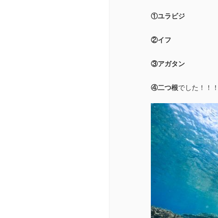
①ユラビジ
②イフ
③アガタン
④二つ根
でした！！