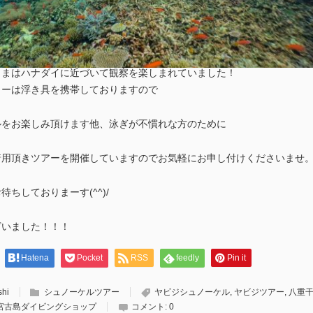
さまはハナダイに近づいて観察を楽しまれていました！
ターは浮き具を携帯しておりますので
ルをお楽しみ頂けます他、泳ぎが不慣れな方のために
着用頂きツアーを開催していますのでお気軽にお申し付けくださいませ
ちしておりまーす(^^)/
ざいました！！！
Hatena
Pocket
RSS
feedly
Pin it
shi
シュノーケルツアー
ヤビジシュノーケル
,
ヤビジツアー
,
八重
宮古島ダイビングショップ
コメント:
0