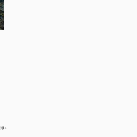
。
干瀬エ