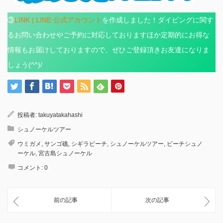
③
LINK | LINE 公式アカウント
を作成しました！ダイビングに関す
るお問い合わせやご予約に対応しておりますほか定期的にお得な
情報もお届けしておりますので、ぜひご登録頂きお友達になりま
しょう(^^)/
投稿者:
takuyatakahashi
シュノーケルツアー
ウミガメ
,
サンゴ礁
,
シギラビーチ
,
シュノーケルツアー
,
ビーチシュノ
ーケル
,
宮古島シュノーケル
コメント:
0
前の記事
次の記事