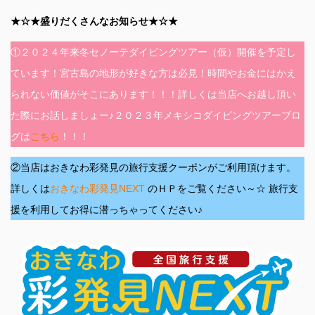
★☆★盛りだくさんなお知らせ★☆★
①２０２４年来冬セノーテダイビングツアー（仮）開催を予定し
ています！宮古島の地形が好きな方は必見！時間やお金にはかえ
られない価値がそこにあります！！！詳しくは当店へお越し頂い
た際にお話しましょー♪２０２３年メキシコダイビングツアーブロ
グは
こちら
！！！
②当店はおきなわ彩発見の旅行支援クーポンがご利用頂けます。
詳しくは
おきなわ彩発見NEXT
のＨＰをご覧ください～☆ 旅行支
援を利用してお得に潜っちゃってください♪