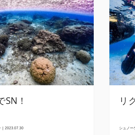
でSN！
リ
ー
|
2023.07.30
シュノー