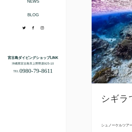
NEWS
BLOG
Twitter
Facebook
Instagram
宮古島ダイビングショップLINK
沖縄県宮古島市上野野原925-10
0980-79-8611
TEL.
シギラ
シュノーケルツア