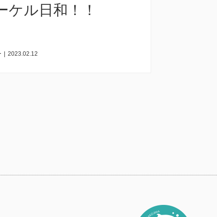
ーケル日和！！
ー
|
2023.02.12