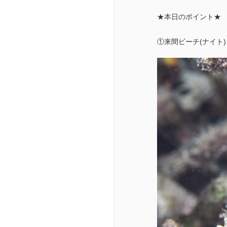
★本日のポイント★
①来間ビーチ(ナイト)