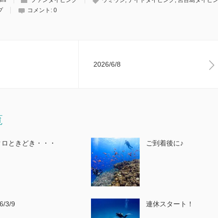
プ
コメント:
0
2026/6/8
覧
クロときどき・・・
ご到着後に♪
6/3/9
連休スタート！