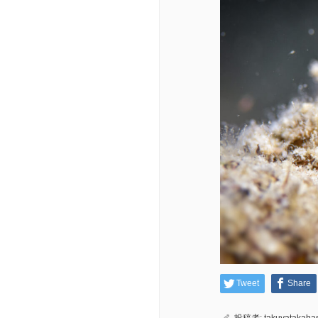
Tweet
Share
投稿者:
takuyatakaha