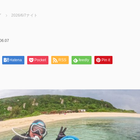
グ
2026/6/7ナイト
06.07
Hatena
Pocket
RSS
feedly
Pin it