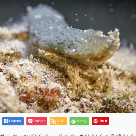
Hatena
Pocket
RSS
feedly
Pin it
shi
ファンダイビング
ウミウシ
,
ナイトダイビング
,
宮古島ダイビ