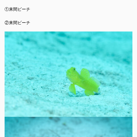
①来間ビーチ
②来間ビーチ