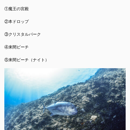
①魔王の宮殿
②本ドロップ
③クリスタルパーク
④来間ビーチ
⑤来間ビーチ（ナイト）