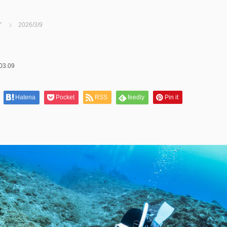
グ
2026/3/9
03.09
Hatena
Pocket
RSS
feedly
Pin it