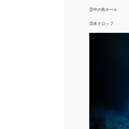
②中の島ホール
③本ドロップ