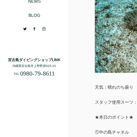
NEWS
BLOG
Twitter
Facebook
Instagram
宮古島ダイビングショップLINK
沖縄県宮古島市上野野原925-10
0980-79-8611
TEL.
天気：晴れのち曇り 気
スタッフ使用スーツ
★本日のポイント★
①中の島チャネル