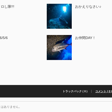
ロし隊!!!
おかえりなさい♪
6/5/6
お仲間DAY！
トラックバック ( 0 )
コメント ( 0 
トはありません。