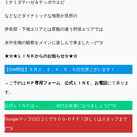
ミナミダテハゼ＆テッポウエビ
などなどダイナミックな地形が見所の
伊良部・下地エリアとは景観の違う狩俣エリアでは
水中生物の観察をメインに楽しんで来ました～(^^)/
★☆★ＬＩＮＫからのお知らせ☆★☆
【GW間近】５月２．３．４．５．６日空席ございます！
→ご予約は
ＨＰ専用フォーム
、
公式ＬＩＮＥ、お電話
にて承りま
す。
公式ＬＩＮＥは→
こちら
。ぜひお友達になりましょう(^^)/
Googleマップの口コミで５００‐ＯＦＦ！詳しくはスタッフまで
(^^)/