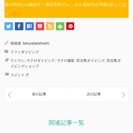
④OPENから継続中！連日予約でレンタル器材代が半額♪詳しくは
→
こちら
投稿者:
takuyatakahashi
ファンダイビング
ウミウシ
,
マクロダイビング
,
マクロ撮影
,
宮古島ダイビング
,
宮古島ダ
イビングショップ
コメント:
0
前の記事
次の記事
関連記事一覧