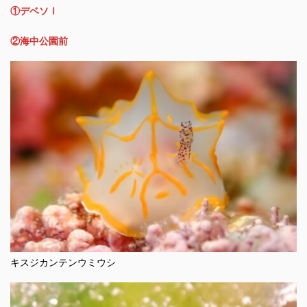
①デベソⅠ
②海中公園前
キスジカンテンウミウシ