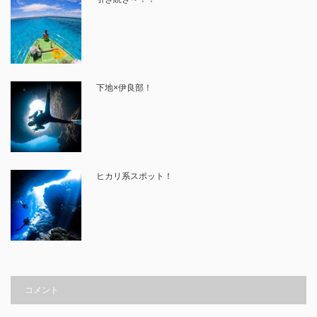
下地×伊良部！
ヒカリ系スポット！
コメント