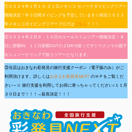
①２０２４年１月１５‐２１日メキシコ セノーテダイビングツアー
開催決定！中３日間ダイビングを予定しています☆前回２０２３
年メキシコダイビングツアーブログは
こちら
！！！
②２０２４年２月９．１０日ホエールスイムツアー開催決定！８
日に那覇IN、１１日那覇OUTの２DAYS使ってザトウクジラの親子
をシュノーケリングで狙うツアーとなります。
③当店はおきなわ彩発見の旅行支援クーポン（電子版のみ）がご
利用頂けます。詳しくは
おきなわ彩発見NEXT
のＨＰをご覧くだ
さい～☆ 旅行支援を利用してお得に潜っちゃってください♪１１月
３０日まで！！！→延長決定！！！