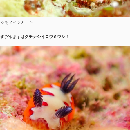
ウシをメインとした
(^^)/まずは
クチナシイロウミウシ
！