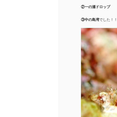
②一の瀬ドロップ
③中の島湾
でした！