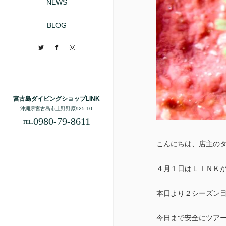
NEWS
BLOG
Twitter
Facebook
Instagram
宮古島ダイビングショップLINK
沖縄県宮古島市上野野原925-10
0980-79-8611
TEL.
こんにちは、店主の
４月１日はＬＩＮＫ
本日より２シーズン
今日まで安全にツア