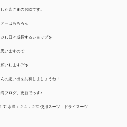
ました皆さまのお陰です。
ツアーはもちろん
ンジし日々成長するショップを
と思いますので
いします(^^)/
さんの思い出を共有しましょうね！
海ブログ、更新でっす♪
２１℃ 水温：２４．２℃ 使用スーツ：ドライスーツ