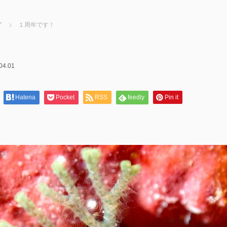
グ
１周年です！
04.01
Hatena
Pocket
RSS
feedly
Pin it