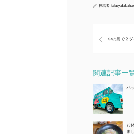
投稿者:
takuyatakaha
中の島で２ダ
関連記事一
ハ
お
ま