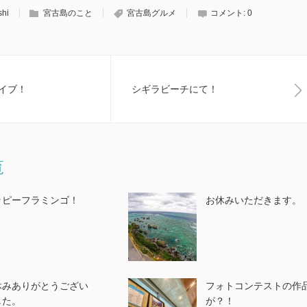
shi
宮古島のこと
宮古島グルメ
コメント:
0
イブ！
シギラビーチにて！
覧
ッピーフラミンゴ！
お休みいただきます。
休みありがとうござい
フォトコンテストの作
した。
が？！