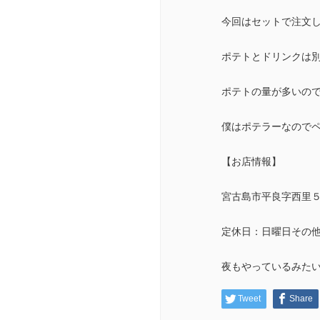
今回はセットで注文
ポテトとドリンクは
ポテトの量が多いので
僕はポテラーなのでペロ
【お店情報】
宮古島市平良字西里５
定休日：日曜日その
夜もやっているみた
Tweet
Share