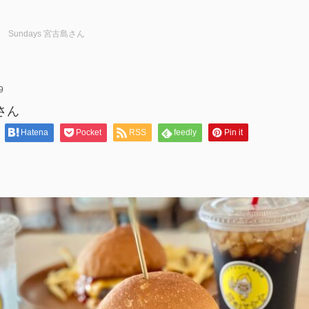
Sundays 宮古島さん
9
島さん
Hatena
Pocket
RSS
feedly
Pin it