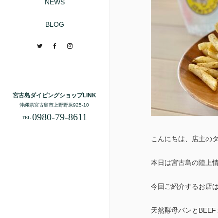
NEWS
BLOG
Twitter
Facebook
Instagram
宮古島ダイビングショップLINK
沖縄県宮古島市上野野原925-10
0980-79-8611
TEL.
こんにちは、店主の
本日は宮古島の陸上
今回ご紹介するお店
天然酵母パンとBEE