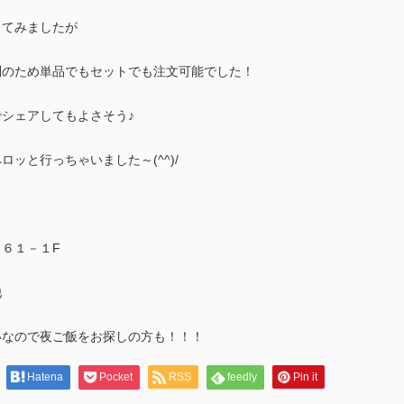
してみましたが
別のため単品でもセットでも注文可能でした！
シェアしてもよさそう♪
ッと行っちゃいました～(^^)/
６１－１F
他
いなので夜ご飯をお探しの方も！！！
Hatena
Pocket
RSS
feedly
Pin it