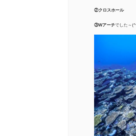
②クロスホール
③Wアーチ
でした～(^^