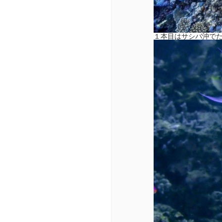
１本目はサシバ沖で