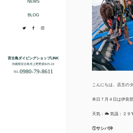
NEWS
BLOG
Twitter
Facebook
Instagram
宮古島ダイビングショップLINK
沖縄県宮古島市上野野原925-10
0980-79-8611
TEL.
こんにちは、店主の
本日７月４日は伊良
天気：🌥 気温：２
①サシバ沖