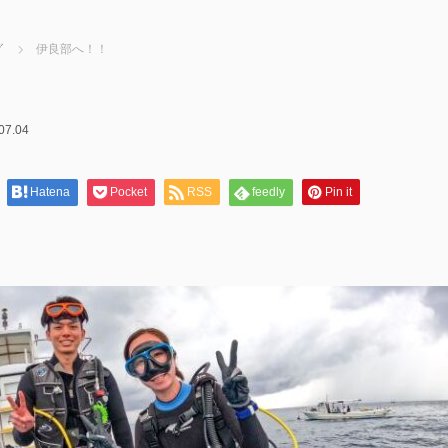
グ
伊良部へ！！
07.04
Hatena
Pocket
RSS
feedly
Pin it