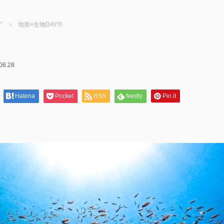
グ
地形×生物DAY!!!
06.28
Hatena
Pocket
RSS
feedly
Pin it