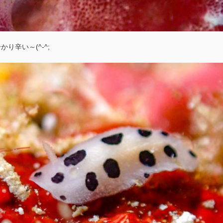
り辛い～(^-^;