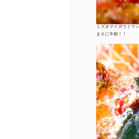
ミズタマイボウミウ
まさに牛柄！！