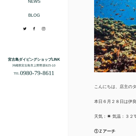
NEWS
BLOG
Twitter
Facebook
Instagram
宮古島ダイビングショップLINK
沖縄県宮古島市上野野原925-10
0980-79-8611
TEL.
こんにちは、店主の
本日６月２８日は伊
天気：☀ 気温：３２
①Ｚアーチ