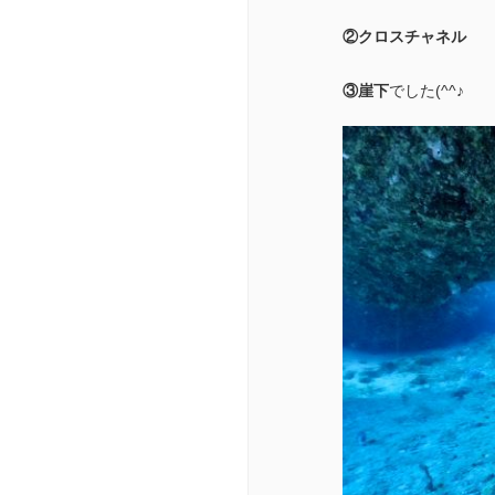
②クロスチャネル
③崖下
でした(^^♪