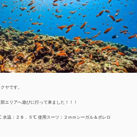
タクヤです。
良部エリアへ遊びに行って来ました！！！
℃ 水温：２８．５℃ 使用スーツ：２ｍｍシーガル＆ボレロ