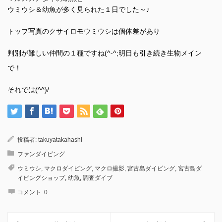
ウミウシ＆幼魚が多く見られた１日でした～♪
トップ写真のクサイロモウミウシは個体差があり
判別が難しい仲間の１種ですね(^-^;明日も引き続き生物メイン
で！
それでは(^^)/
投稿者:
takuyatakahashi
ファンダイビング
ウミウシ
,
マクロダイビング
,
マクロ撮影
,
宮古島ダイビング
,
宮古島ダ
イビングショップ
,
幼魚
,
調査ダイブ
コメント:
0