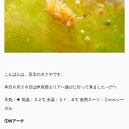
こんばんは、店主のタクヤです。
本日６月２６日は伊良部エリアへ遊びに行って来ました～(^^♪
天気：☀ 気温：３２℃ 水温：２７．８℃ 使用スーツ：２ｍｍシー
ガル
①Wアーチ