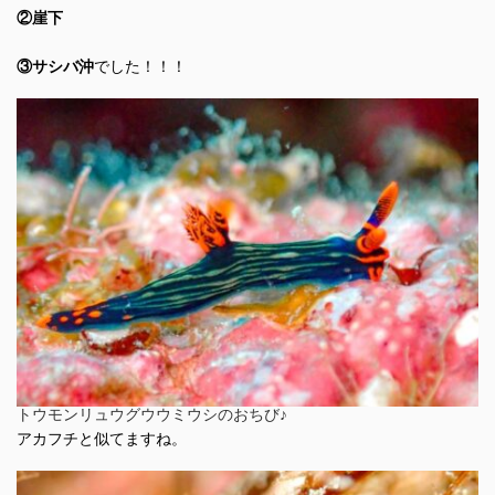
②崖下
③サシバ沖
でした！！！
トウモンリュウグウウミウシのおちび♪
アカフチと似てますね。