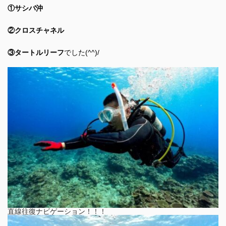
①サシバ沖
②クロスチャネル
③タートルリーフ
でした(^^)/
直線往復ナビゲーション！！！