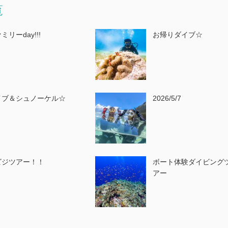
覧
ミリーday!!!
お帰りダイブ☆
イブ＆シュノーケル☆
2026/5/7
ビジツアー！！
ボート体験ダイビング
アー