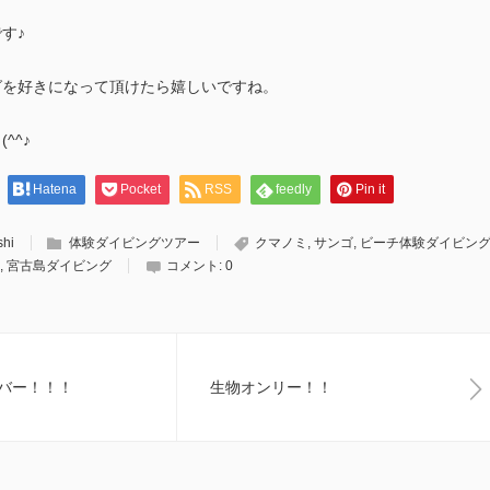
す♪
グを好きになって頂けたら嬉しいですね。
^^♪
Hatena
Pocket
RSS
feedly
Pin it
shi
体験ダイビングツアー
クマノミ
,
サンゴ
,
ビーチ体験ダイビン
,
宮古島ダイビング
コメント:
0
バー！！！
生物オンリー！！