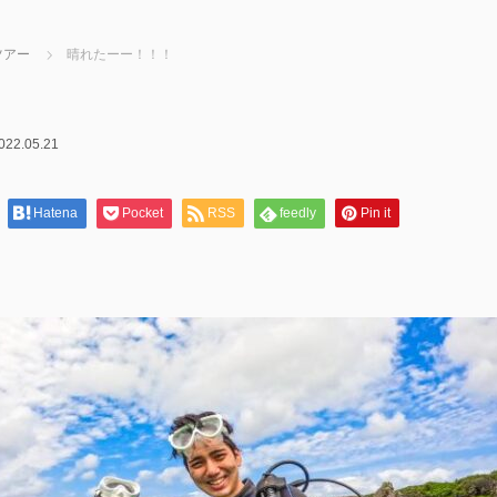
ツアー
晴れたーー！！！
022.05.21
！
Hatena
Pocket
RSS
feedly
Pin it