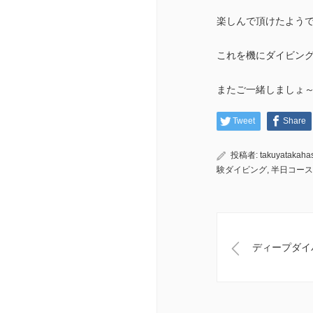
楽しんで頂けたようで
これを機にダイビン
またご一緒しましょ～(
Tweet
Share
投稿者:
takuyatakaha
験ダイビング
,
半日コース
ディープダイ