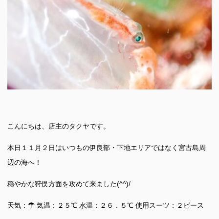
こんにちは、店主のタクヤです。
本日１１月２日はいつもの伊良部・下地エリアではなく宮古島周
辺の海へ！
穏やかな狩俣方面を攻めて来ました(^^)/
天気：☂ 気温：２５℃ 水温：２６．５℃ 使用スーツ：２ピース